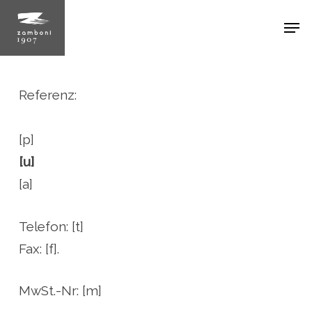
Skip
Men
to
main
content
Referenz:
[p]
[u]
[a]
Telefon: [t]
Fax: [f].
MwSt.-Nr: [m]