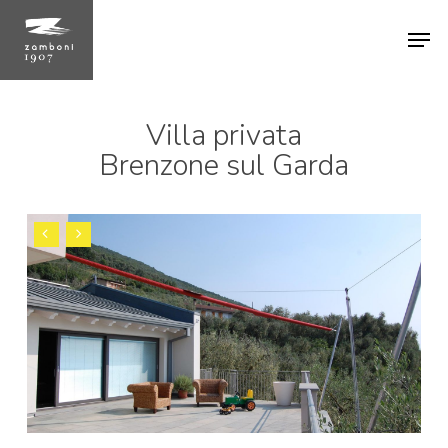
Skip
Men
to
main
content
Villa privata
Brenzone sul Garda